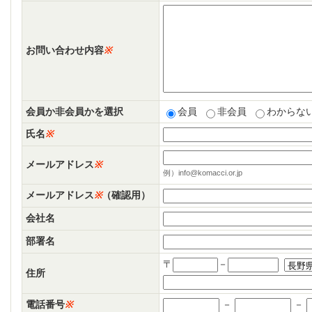
お問い合わせ内容
※
会員か非会員かを選択
会員
非会員
わからな
氏名
※
メールアドレス
※
例）info@komacci.or.jp
メールアドレス
※
（確認用）
会社名
部署名
〒
－
住所
電話番号
※
－
－