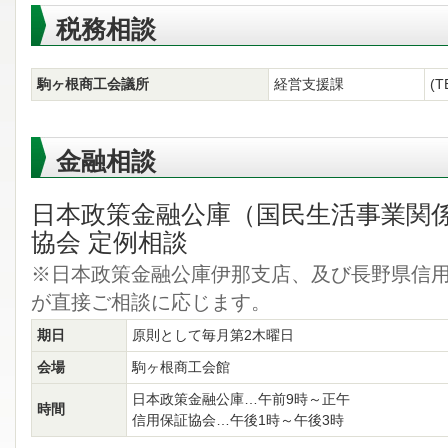
税務相談
駒ヶ根商工会議所
経営支援課
(T
金融相談
日本政策金融公庫（国民生活事業関
協会 定例相談
※日本政策金融公庫伊那支店、及び長野県信
が直接ご相談に応じます。
期日
原則として毎月第2木曜日
会場
駒ヶ根商工会館
日本政策金融公庫…午前9時～正午
時間
信用保証協会…午後1時～午後3時